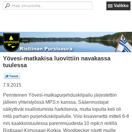
Valikko
Yövesi-matkakisa luovittiin navakassa
tuulessa
7.9.2015
Perinteinen Yövesi-matkapurjehduskilpailu järjestettiin
jälleen yhteistyössä MPS:n kanssa. Sääennustajat
säikyttivät osallistumista harkitsevia, mutta lopulta keli oli
mitä parhain purjehduskilpailulle. Viisi kisavenettä mitteli 6-8
m/s kaakkoistuulessa paremmuudesta 10 mpk:n reitillä
Ristisaari-Kirnusaari-Korkia. Woodpecker näytti muille