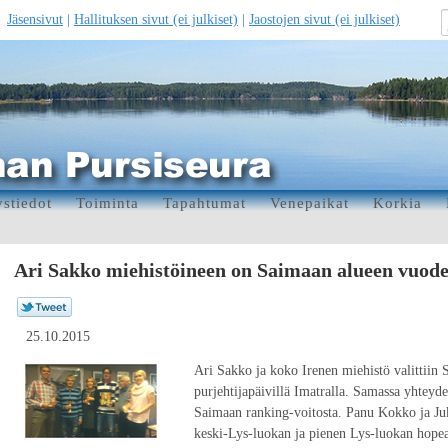
Jäsensivut
|
Hallituksen sivut (ei julkiset)
|
Jaostojen sivut (ei julkiset)
stiedot
Toiminta
Tapahtumat
Venepaikat
Korkia
Ari Sakko miehistöineen on Saimaan alueen vuode
25.10.2015
Ari Sakko ja koko Irenen miehistö valittiin 
purjehtijapäivillä Imatralla. Samassa yhteyd
Saimaan ranking-voitosta. Panu Kokko ja Ju
keski-Lys-luokan ja pienen Lys-luokan hopeasi