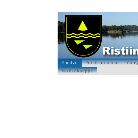
Etusivu
Pursiseuramme
Yhtey
Verkkokauppa