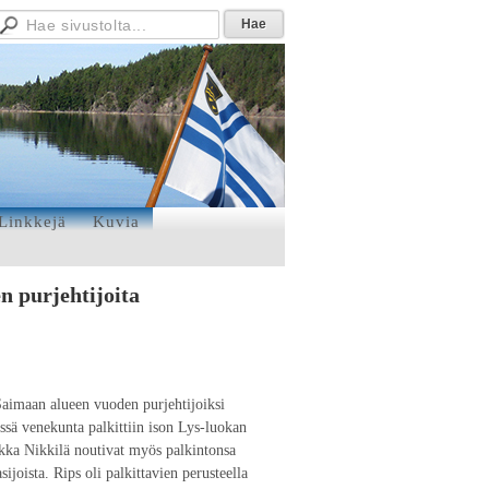
Linkkejä
Kuvia
n purjehtijoita
Saimaan alueen vuoden purjehtijoiksi
essä venekunta palkittiin ison Lys-luokan
kka Nikkilä noutivat myös palkintonsa
joista. Rips oli palkittavien perusteella