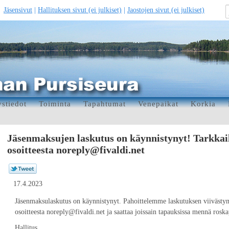
Jäsensivut
|
Hallituksen sivut (ei julkiset)
|
Jaostojen sivut (ei julkiset)
stiedot
Toiminta
Tapahtumat
Venepaikat
Korkia
Jäsenmaksujen laskutus on käynnistynyt! Tarkkail
osoitteesta noreply@fivaldi.net
17.4.2023
Jäsenmaksulaskutus on käynnistynyt. Pahoittelemme laskutuksen viivästymi
osoitteesta noreply@fivaldi.net ja saattaa joissain tapauksissa mennä roska
Hallitus