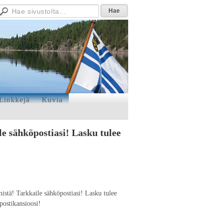
Linkkejä
Kuvia
e sähköpostiasi! Lasku tulee
stä! Tarkkaile sähköpostiasi! Lasku tulee
postikansioosi!