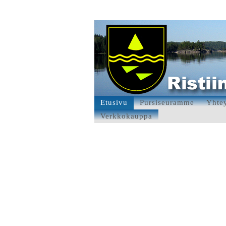
Etusivu
Pursiseuramme
Yhtey
Verkkokauppa