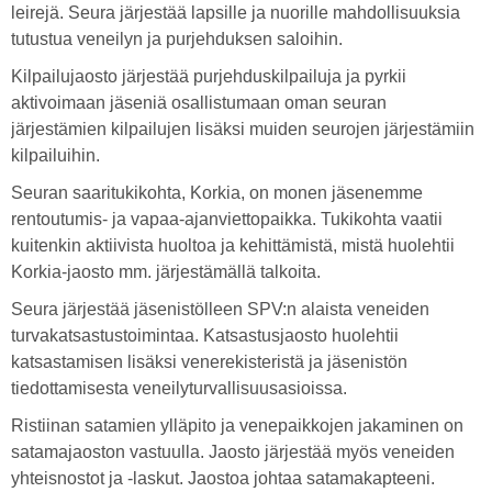
leirejä. Seura järjestää lapsille ja nuorille mahdollisuuksia
tutustua veneilyn ja purjehduksen saloihin.
Kilpailujaosto järjestää purjehduskilpailuja ja pyrkii
aktivoimaan jäseniä osallistumaan oman seuran
järjestämien kilpailujen lisäksi muiden seurojen järjestämiin
kilpailuihin.
Seuran saaritukikohta, Korkia, on monen jäsenemme
rentoutumis- ja vapaa-ajanviettopaikka. Tukikohta vaatii
kuitenkin aktiivista huoltoa ja kehittämistä, mistä huolehtii
Korkia-jaosto mm. järjestämällä talkoita.
Seura järjestää jäsenistölleen SPV:n alaista veneiden
turvakatsastustoimintaa. Katsastusjaosto huolehtii
katsastamisen lisäksi venerekisteristä ja jäsenistön
tiedottamisesta veneilyturvallisuusasioissa.
Ristiinan satamien ylläpito ja venepaikkojen jakaminen on
satamajaoston vastuulla. Jaosto järjestää myös veneiden
yhteisnostot ja -laskut. Jaostoa johtaa satamakapteeni.