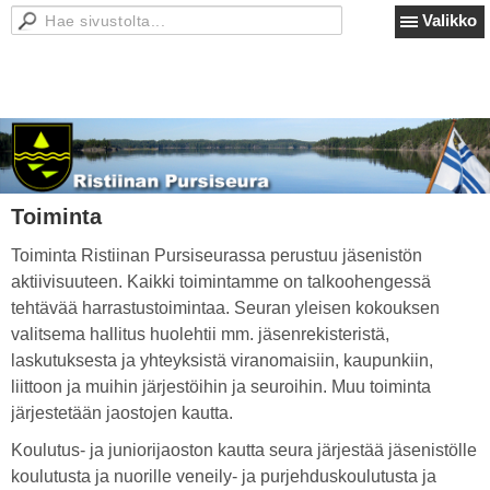
Valikko
Toiminta
Toiminta Ristiinan Pursiseurassa perustuu jäsenistön
aktiivisuuteen. Kaikki toimintamme on talkoohengessä
tehtävää harrastustoimintaa. Seuran yleisen kokouksen
valitsema hallitus huolehtii mm. jäsenrekisteristä,
laskutuksesta ja yhteyksistä viranomaisiin, kaupunkiin,
liittoon ja muihin järjestöihin ja seuroihin. Muu toiminta
järjestetään jaostojen kautta.
Koulutus- ja juniorijaoston kautta seura järjestää jäsenistölle
koulutusta ja nuorille veneily- ja purjehduskoulutusta ja