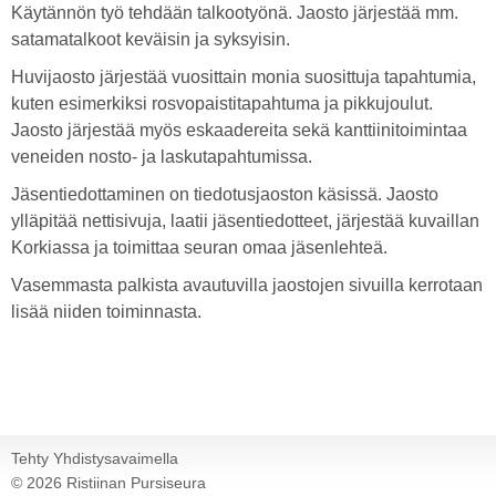
Käytännön työ tehdään talkootyönä. Jaosto järjestää mm.
satamatalkoot keväisin ja syksyisin.
Huvijaosto järjestää vuosittain monia suosittuja tapahtumia,
kuten esimerkiksi rosvopaistitapahtuma ja pikkujoulut.
Jaosto järjestää myös eskaadereita sekä kanttiinitoimintaa
veneiden nosto- ja laskutapahtumissa.
Jäsentiedottaminen on tiedotusjaoston käsissä. Jaosto
ylläpitää nettisivuja, laatii jäsentiedotteet, järjestää kuvaillan
Korkiassa ja toimittaa seuran omaa jäsenlehteä.
Vasemmasta palkista avautuvilla jaostojen sivuilla kerrotaan
lisää niiden toiminnasta.
Tehty Yhdistysavaimella
©
2026 Ristiinan Pursiseura