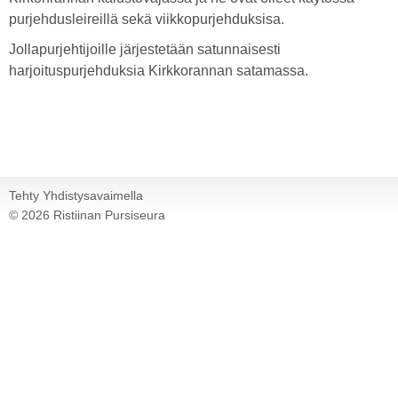
purjehdusleireillä sekä viikkopurjehduksisa.
Jollapurjehtijoille järjestetään satunnaisesti
harjoituspurjehduksia Kirkkorannan satamassa.
Tehty Yhdistysavaimella
©
2026 Ristiinan Pursiseura