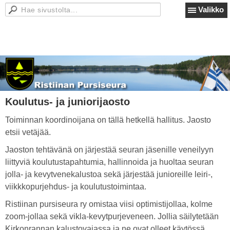
Valikko
Koulutus- ja juniorijaosto
Toiminnan koordinoijana on tällä hetkellä hallitus. Jaosto
etsii vetäjää.
Jaoston tehtävänä on järjestää seuran jäsenille veneilyyn
liittyviä koulutustapahtumia, hallinnoida ja huoltaa seuran
jolla- ja kevytvenekalustoa sekä järjestää junioreille leiri-,
viikkkopurjehdus- ja koulutustoimintaa.
Ristiinan pursiseura ry omistaa viisi optimistijollaa, kolme
zoom-jollaa sekä vikla-kevytpurjeveneen. Jollia säilytetään
Kirkonrannan kalustovajassa ja ne ovat olleet käytössä