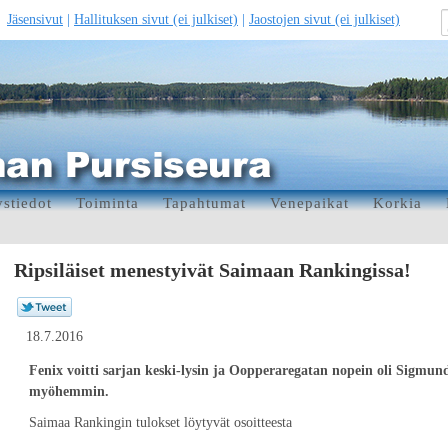
Jäsensivut
|
Hallituksen sivut (ei julkiset)
|
Jaostojen sivut (ei julkiset)
stiedot
Toiminta
Tapahtumat
Venepaikat
Korkia
Ripsiläiset menestyivät Saimaan Rankingissa!
18.7.2016
Fenix voitti sarjan keski-lysin ja Oopperaregatan nopein oli Sigmund
myöhemmin.
Saimaa Rankingin tulokset löytyvät osoitteesta