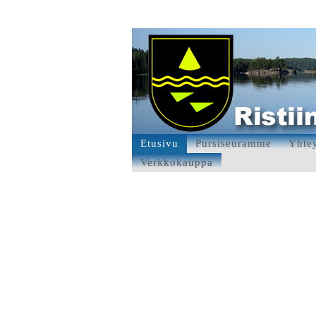
Etusivu
Pursiseuramme
Yhtey
Verkkokauppa