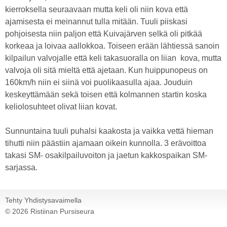
kierroksella seuraavaan mutta keli oli niin kova että
ajamisesta ei meinannut tulla mitään. Tuuli piiskasi
pohjoisesta niin paljon että Kuivajärven selkä oli pitkää
korkeaa ja loivaa aallokkoa. Toiseen erään lähtiessä sanoin
kilpailun valvojalle että keli takasuoralla on liian kova, mutta
valvoja oli sitä mieltä että ajetaan. Kun huippunopeus on
160km/h niin ei siinä voi puolikaasulla ajaa. Jouduin
keskeyttämään sekä toisen että kolmannen startin koska
keliolosuhteet olivat liian kovat.
Sunnuntaina tuuli puhalsi kaakosta ja vaikka vettä hieman
tihutti niin päästiin ajamaan oikein kunnolla. 3 erävoittoa
takasi SM- osakilpailuvoiton ja jaetun kakkospaikan SM-
sarjassa.
Tehty Yhdistysavaimella
©
2026 Ristiinan Pursiseura