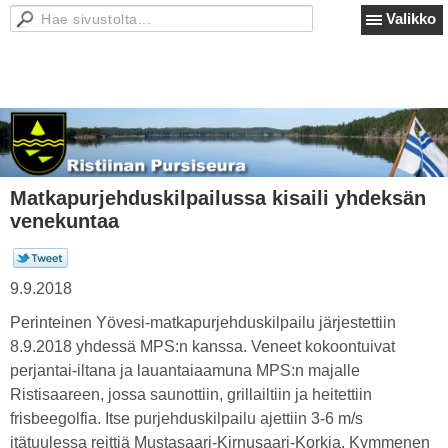
Valikko
Matkapurjehduskilpailussa kisaili yhdeksän
venekuntaa
9.9.2018
Perinteinen Yövesi-matkapurjehduskilpailu järjestettiin
8.9.2018 yhdessä MPS:n kanssa. Veneet kokoontuivat
perjantai-iltana ja lauantaiaamuna MPS:n majalle
Ristisaareen, jossa saunottiin, grillailtiin ja heitettiin
frisbeegolfia. Itse purjehduskilpailu ajettiin 3-6 m/s
itätuulessa reittiä Mustasaari-Kirnusaari-Korkia. Kymmenen