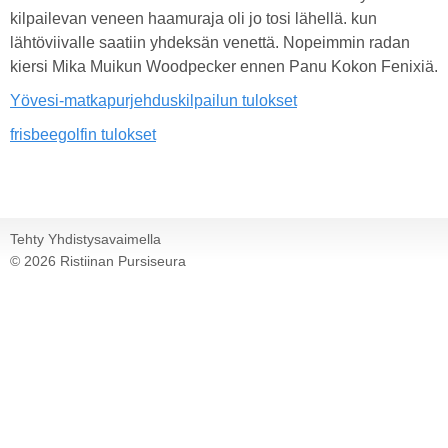
kilpailevan veneen haamuraja oli jo tosi lähellä. kun
lähtöviivalle saatiin yhdeksän venettä. Nopeimmin radan
kiersi Mika Muikun Woodpecker ennen Panu Kokon Fenixiä.
Yövesi-matkapurjehduskilpailun tulokset
frisbeegolfin tulokset
Tehty Yhdistysavaimella
©
2026 Ristiinan Pursiseura