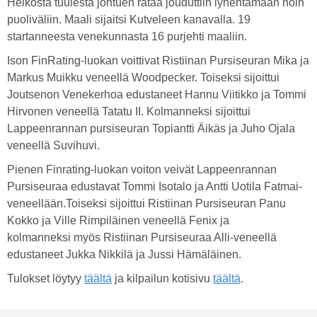
Heikosta tuulesta johtuen rataa jouduttiin lyhentämään noin
puoliväliin. Maali sijaitsi Kutveleen kanavalla. 19
startanneesta venekunnasta 16 purjehti maaliin.
Ison FinRating-luokan voittivat Ristiinan Pursiseuran Mika ja
Markus Muikku veneellä Woodpecker. Toiseksi sijoittui
Joutsenon Venekerhoa edustaneet Hannu Viitikko ja Tommi
Hirvonen veneellä Tatatu II. Kolmanneksi sijoittui
Lappeenrannan pursiseuran Topiantti Äikäs ja Juho Ojala
veneellä Suvihuvi.
Pienen Finrating-luokan voiton veivät Lappeenrannan
Pursiseuraa edustavat Tommi Isotalo ja Antti Uotila Fatmai-
veneellään.Toiseksi sijoittui Ristiinan Pursiseuran Panu
Kokko ja Ville Rimpiläinen veneellä Fenix ja
kolmanneksi myös Ristiinan Pursiseuraa Alli-veneellä
edustaneet Jukka Nikkilä ja Jussi Hämäläinen.
Tulokset löytyy
täältä
ja kilpailun kotisivu
täältä
.