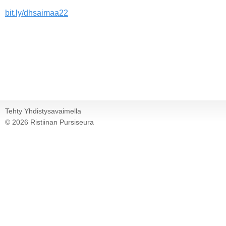
bit.ly/dhsaimaa22
Tehty Yhdistysavaimella
©
2026 Ristiinan Pursiseura