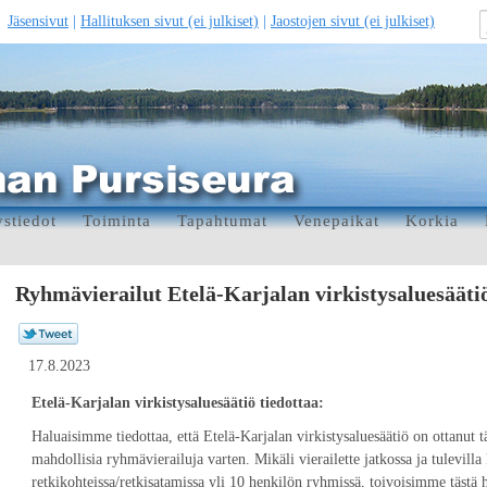
Jäsensivut
|
Hallituksen sivut (ei julkiset)
|
Jaostojen sivut (ei julkiset)
stiedot
Toiminta
Tapahtumat
Venepaikat
Korkia
Ryhmävierailut Etelä-Karjalan virkistysaluesääti
17.8.2023
Etelä-Karjalan virkistysaluesäätiö tiedottaa:
Haluaisimme tiedottaa, että Etelä-Karjalan virkistysaluesäätiö on ottanut
mahdollisia ryhmävierailuja varten. Mikäli vierailette jatkossa ja tulevilla
retkikohteissa/retkisatamissa yli 10 henkilön ryhmissä, toivoisimme tästä 