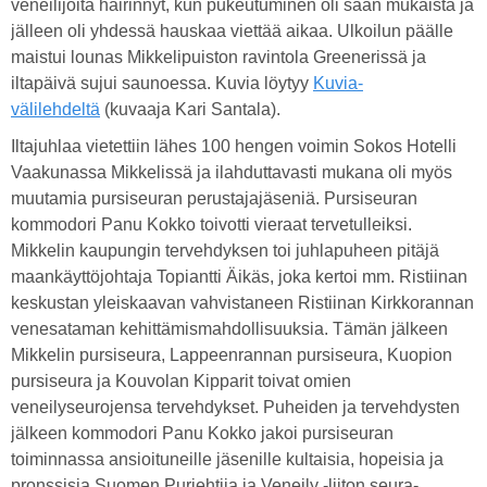
veneilijöitä häirinnyt, kun pukeutuminen oli sään mukaista ja
jälleen oli yhdessä hauskaa viettää aikaa. Ulkoilun päälle
maistui lounas Mikkelipuiston ravintola Greenerissä ja
iltapäivä sujui saunoessa. Kuvia löytyy
Kuvia-
välilehdeltä
(kuvaaja Kari Santala).
Iltajuhlaa vietettiin lähes 100 hengen voimin Sokos Hotelli
Vaakunassa Mikkelissä ja ilahduttavasti mukana oli myös
muutamia pursiseuran perustajajäseniä. Pursiseuran
kommodori Panu Kokko toivotti vieraat tervetulleiksi.
Mikkelin kaupungin tervehdyksen toi juhlapuheen pitäjä
maankäyttöjohtaja Topiantti Äikäs, joka kertoi mm. Ristiinan
keskustan yleiskaavan vahvistaneen Ristiinan Kirkkorannan
venesataman kehittämismahdollisuuksia. Tämän jälkeen
Mikkelin pursiseura, Lappeenrannan pursiseura, Kuopion
pursiseura ja Kouvolan Kipparit toivat omien
veneilyseurojensa tervehdykset. Puheiden ja tervehdysten
jälkeen kommodori Panu Kokko jakoi pursiseuran
toiminnassa ansioituneille jäsenille kultaisia, hopeisia ja
pronssisia Suomen Purjehtija ja Veneily -liiton seura-