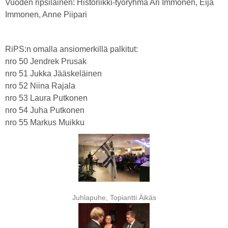
Vuoden ripsiläinen: Historiikki-työryhmä Ari Immonen, Eija
Immonen, Anne Piipari
RiPS:n omalla ansiomerkillä palkitut:
nro 50 Jendrek Prusak
nro 51 Jukka Jääskeläinen
nro 52 Niina Rajala
nro 53 Laura Putkonen
nro 54 Juha Putkonen
nro 55 Markus Muikku
Juhlapuhe, Topiantti Äikäs