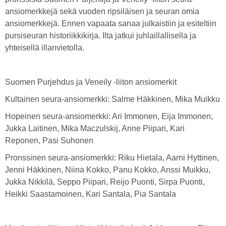
ansiomerkkejä sekä vuoden ripsiläisen ja seuran omia
ansiomerkkejä. Ennen vapaata sanaa julkaistiin ja esiteltiin
pursiseuran historiikkikirja. Ilta jatkui juhlaillallisella ja
yhteisellä illanvietolla.
Suomen Purjehdus ja Veneily -liiton ansiomerkit
Kultainen seura-ansiomerkki: Salme Häkkinen, Mika Muikku
Hopeinen seura-ansiomerkki: Ari Immonen, Eija Immonen,
Jukka Laitinen, Mika Maczulskij, Anne Piipari, Kari
Reponen, Pasi Suhonen
Pronssinen seura-ansiomerkki: Riku Hietala, Aarni Hyttinen,
Jenni Häkkinen, Niina Kokko, Panu Kokko, Anssi Muikku,
Jukka Nikkilä, Seppo Piipari, Reijo Puonti, Sirpa Puonti,
Heikki Saastamoinen, Kari Santala, Pia Santala