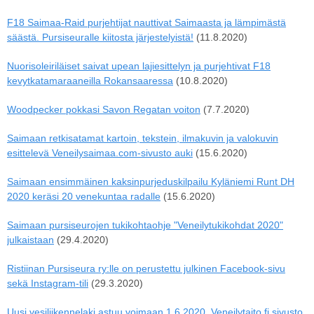
F18 Saimaa-Raid purjehtijat nauttivat Saimaasta ja lämpimästä
säästä. Pursiseuralle kiitosta järjestelyistä!
(11.8.2020)
Nuorisoleiriläiset saivat upean lajiesittelyn ja purjehtivat F18
kevytkatamaraaneilla Rokansaaressa
(10.8.2020)
Woodpecker pokkasi Savon Regatan voiton
(7.7.2020)
Saimaan retkisatamat kartoin, tekstein, ilmakuvin ja valokuvin
esittelevä Veneilysaimaa.com-sivusto auki
(15.6.2020)
Saimaan ensimmäinen kaksinpurjeduskilpailu Kyläniemi Runt DH
2020 keräsi 20 venekuntaa radalle
(15.6.2020)
Saimaan pursiseurojen tukikohtaohje "Veneilytukikohdat 2020"
julkaistaan
(29.4.2020)
Ristiinan Pursiseura ry:lle on perustettu julkinen Facebook-sivu
sekä Instagram-tili
(29.3.2020)
Uusi vesiliikennelaki astuu voimaan 1.6.2020. Veneilytaito.fi sivusto