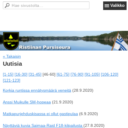
Valikko
« Takaisin
Uutisia
[1-15]
[16-30]
[31-45]
[46-60]
[61-75]
[76-90]
[91-105]
[106-120]
[121-123]
Korkia runtissa ennätysmäärä veneitä
(28.9.2020)
Anssi Muikulle SM-hopeaa
(21.9.2020)
Matkapurjehduskisassa ei ollut gastipulaa
(6.9.2020)
Näyttäviä kuvia Saimaa-Raid F18-kilpailusta
(27.8.2020)