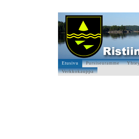
Etusivu
Pursiseuramme
Yhtey
Verkkokauppa