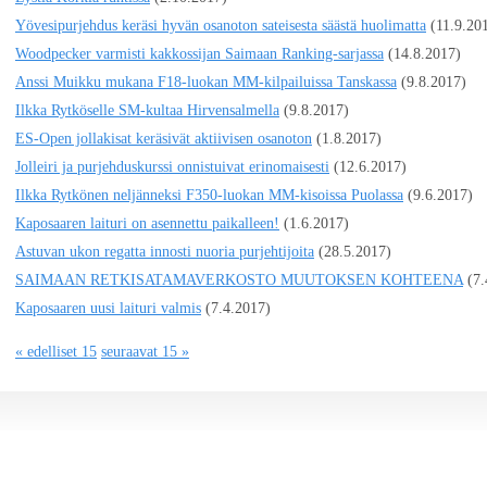
Yövesipurjehdus keräsi hyvän osanoton sateisesta säästä huolimatta
(11.9.20
Woodpecker varmisti kakkossijan Saimaan Ranking-sarjassa
(14.8.2017)
Anssi Muikku mukana F18-luokan MM-kilpailuissa Tanskassa
(9.8.2017)
Ilkka Rytköselle SM-kultaa Hirvensalmella
(9.8.2017)
ES-Open jollakisat keräsivät aktiivisen osanoton
(1.8.2017)
Jolleiri ja purjehduskurssi onnistuivat erinomaisesti
(12.6.2017)
Ilkka Rytkönen neljänneksi F350-luokan MM-kisoissa Puolassa
(9.6.2017)
Kaposaaren laituri on asennettu paikalleen!
(1.6.2017)
Astuvan ukon regatta innosti nuoria purjehtijoita
(28.5.2017)
SAIMAAN RETKISATAMAVERKOSTO MUUTOKSEN KOHTEENA
(7.
Kaposaaren uusi laituri valmis
(7.4.2017)
« edelliset 15
seuraavat 15 »