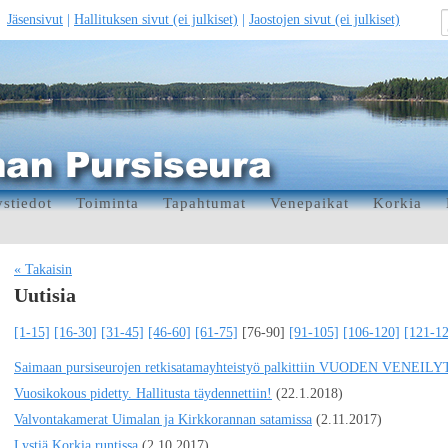
Jäsensivut
|
Hallituksen sivut (ei julkiset)
|
Jaostojen sivut (ei julkiset)
stiedot
Toiminta
Tapahtumat
Venepaikat
Korkia
« Takaisin
Uutisia
[1-15]
[16-30]
[31-45]
[46-60]
[61-75]
[76-90]
[91-105]
[106-120]
[121-1
Saimaan pursiseurojen retkisatamayhteistyö palkittiin VUODEN VENEI
Vuosikokous pidetty. Hallitusta täydennettiin!
(22.1.2018)
Valvontakamerat Uimalan ja Kirkkorannan satamissa
(2.11.2017)
Lystiä Korkia runtissa
(2.10.2017)