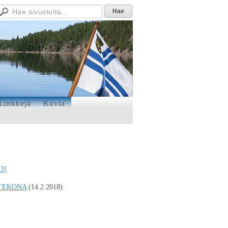
Linkkejä
Kuvia
23]
LYTEKONA
(14.2.2018)