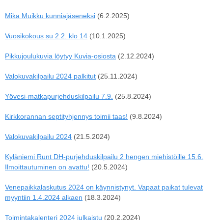
Mika Muikku kunniajäseneksi
(6.2.2025)
Vuosikokous su 2.2. klo 14
(10.1.2025)
Pikkujoulukuvia löytyy Kuvia-osiosta
(2.12.2024)
Valokuvakilpailu 2024 palkitut
(25.11.2024)
Yövesi-matkapurjehduskilpailu 7.9.
(25.8.2024)
Kirkkorannan septityhjennys toimii taas!
(9.8.2024)
Valokuvakilpailu 2024
(21.5.2024)
Kyläniemi Runt DH-purjehduskilpailu 2 hengen miehistöille 15.6.
Ilmoittautuminen on avattu!
(20.5.2024)
Venepaikkalaskutus 2024 on käynnistynyt. Vapaat paikat tulevat
myyntiin 1.4.2024 alkaen
(18.3.2024)
Toimintakalenteri 2024 julkaistu
(20.2.2024)