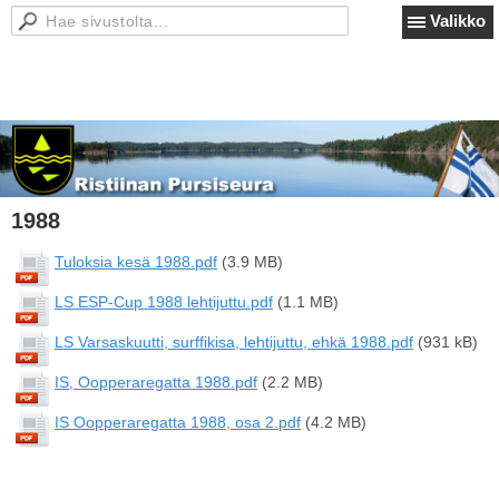
Valikko
1988
Tuloksia kesä 1988.pdf
(3.9 MB)
LS ESP-Cup 1988 lehtijuttu.pdf
(1.1 MB)
LS Varsaskuutti, surffikisa, lehtijuttu, ehkä 1988.pdf
(931 kB)
IS, Oopperaregatta 1988.pdf
(2.2 MB)
IS Oopperaregatta 1988, osa 2.pdf
(4.2 MB)