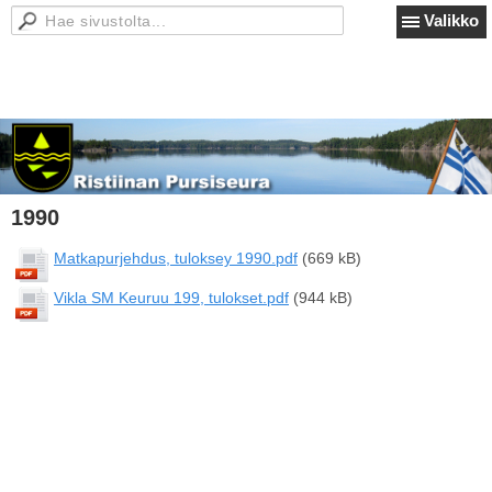
Valikko
1990
Matkapurjehdus, tuloksey 1990.pdf
(669 kB)
Vikla SM Keuruu 199, tulokset.pdf
(944 kB)